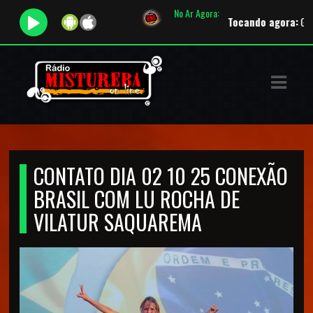
No Ar Agora:
Tocando agora:
Gotye -
ASTS
IAS
IA
RAMAÇÃO
CONTATO DIA 02 10 25 CONEXÃO
TOS
BRASIL COM LU ROCHA DE
E
VILATUR SAQUAREMA
E
ATO