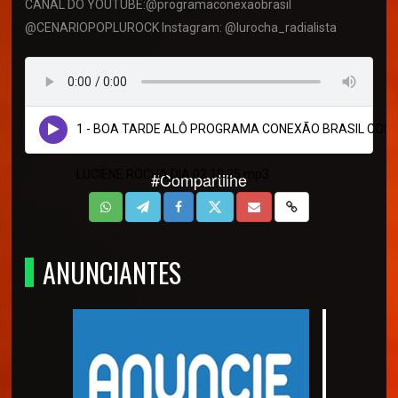
CANAL DO YOUTUBE:@programaconexaobrasil
@CENARIOPOPLUROCK Instagram: @lurocha_radialista
1 - BOA TARDE ALÔ PROGRAMA CONEXÃO BRASIL COM
LUCIENE ROCHA DIA 02 10 25.mp3
#Compartilhe
ANUNCIANTES