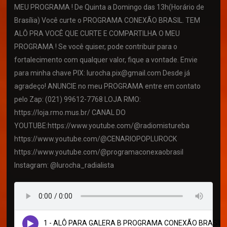
MEU PROGRAMA ! De Quinta a Domingo das 13h(Horário de
Brasília) Você curte o PROGRAMA CONEXÃO BRASIL. TEM
ALÔ PRA VOCÊ QUE CURTE E COMPARTILHA O MEU
PROGRAMA ! Se você quiser, pode contribuir para o
fortalecimento com qualquer valor, fique a vontade. Envie
para minha chave PIX: lurocha.pix@gmail.com Desde já
agradeço! ANUNCIE no meu PROGRAMA entre em contato
pelo Zap: (021) 99612-7768 LOJA RMO:
https://loja.rmo.mus.br/ CANAL DO
YOUTUBE:https://www.youtube.com/@radiomistureba
https://www.youtube.com/@CENARIOPOPLUROCK
https://www.youtube.com/@programaconexaobrasil
Instagram: @lurocha_radialista
1 - ALÔ PARA GALERA B PROGRAMA CONEXÃO BRASIL