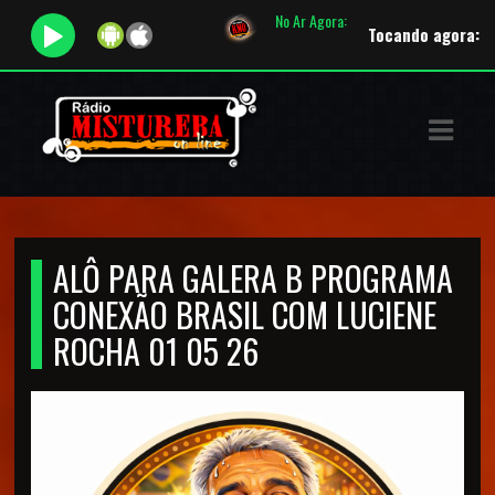
No Ar Agora:
Tocando agora:
Warra
ASTS
IAS
IA
RAMAÇÃO
ALÔ PARA GALERA B PROGRAMA
TOS
CONEXÃO BRASIL COM LUCIENE
E
ROCHA 01 05 26
E
ATO